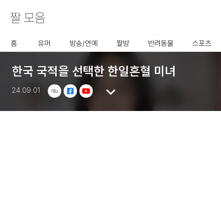
짤 모음
사용할 공유 링크를 선택 해 주
세요.
홈
유머
방송/연예
짤방
반려동물
스포츠
한국 국적을 선택한 한일혼혈 미녀
24.09.01