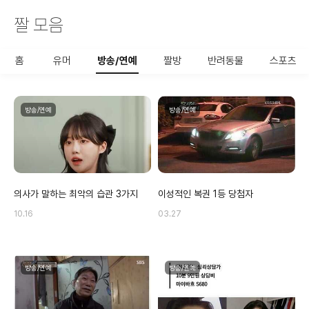
짤 모음
사용할 공유 링크를 선택 해 주
세요.
홈
유머
방송/연예
짤방
반려동물
스포츠
방송/연예
방송/연예
의사가 말하는 최악의 습관 3가지
이성적인 복권 1등 당첨자
10.16
03.27
방송/연예
방송/연예