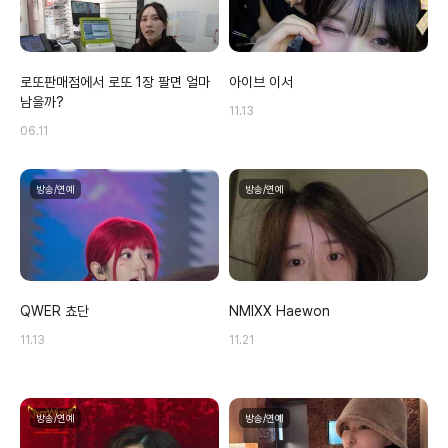
로또판매점에서 로또 1장 팔면 얼마
아이브 이서
남을까?
11.13
06.11
방송/연예
방송/연예
QWER 쵸단
NMIXX Haewon
11.13
11.21
방송/연예
방송/연예