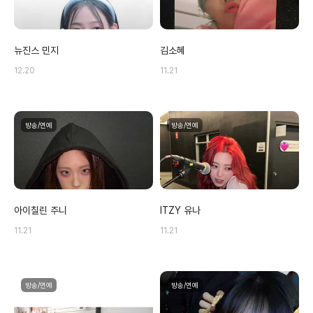
뉴진스 민지
김소혜
12.20
11.21
방송/연예
방송/연예
아이칠린 주니
ITZY 유나
11.21
11.21
방송/연예
방송/연예