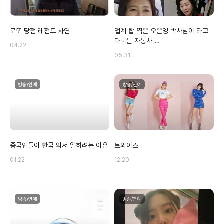
로또 당첨 레전드 사연
업계 탑 찍은 오은영 박사님이 타고
다니는 자동차 …
04.22
05.31
방송/연예
방송/연예
중국인들이 한국 와서 일하려는 이유
트와이스
01.22
12.20
방송/연예
방송/연예