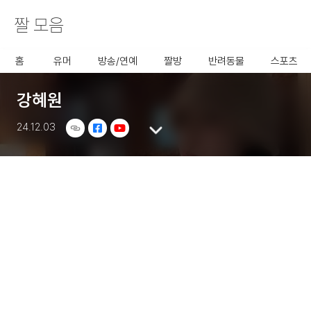
짤 모음
사용할 공유 링크를 선택 해 주
세요.
홈
유머
방송/연예
짤방
반려동물
스포츠
강혜원
24.12.03