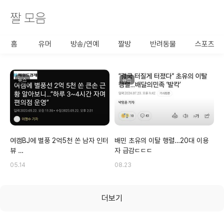
짤 모음
사용할 공유 링크를 선택 해 주
세요.
홈
유머
방송/연예
짤방
반려동물
스포츠
뉴스
뉴스
여캠BJ에 별풍 2억5천 쏜 남자 인터
배민 초유의 이탈 행렬…20대 이용
뷰 …
자 급감ㄷㄷㄷ
05.14
08.23
더보기