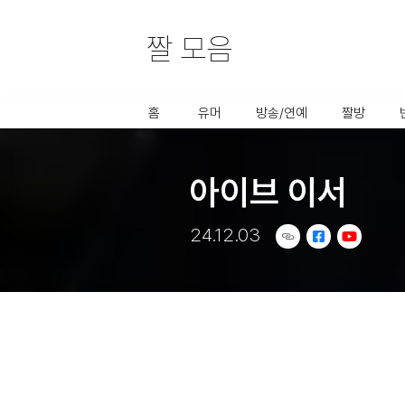
짤 모음
사용할 공유 링크를 선택 해 주세요.
홈
유머
방송/연예
짤방
아이브 이서
24.12.03