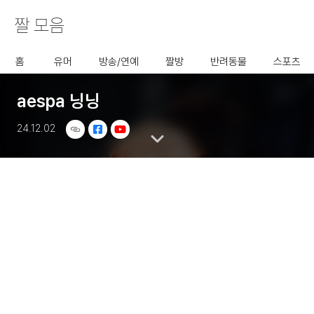
짤 모음
사용할 공유 링크를 선택 해 주
세요.
홈
유머
방송/연예
짤방
반려동물
스포츠
aespa 닝닝
24.12.02