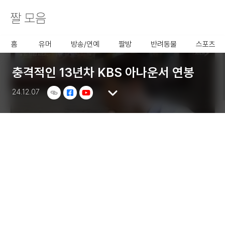
짤 모음
사용할 공유 링크를 선택 해 주
세요.
홈
유머
방송/연예
짤방
반려동물
스포츠
충격적인 13년차 KBS 아나운서 연봉
24.12.07