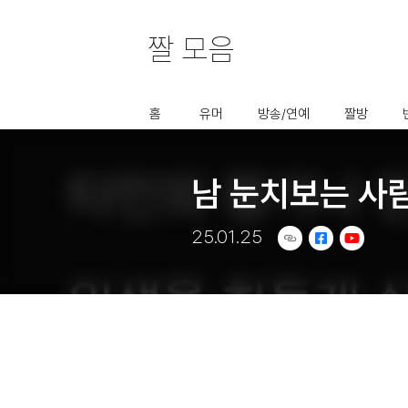
짤 모음
사용할 공유 링크를 선택 해 주세요.
홈
유머
방송/연예
짤방
남 눈치보는 사
25.01.25